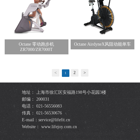
Octane 零动跑步机
Octane AirdyneX风阻动能单车
ZR7000/ZR7000T
<
2
>
1
地址： 上海市徐汇区安福路198号小花园3楼
邮编： 200031
电话： 021-56556083
传真： 021-56530676
E-mail：service@lifefit.cn
Website： www.lifejoy.com.cn
必确|美国必确|precor|必确跑步机|必确健身器|必确健身