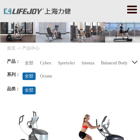
必确|美国必确|precor|必确跑步机|必确健身器|必确健身器材|星驰|
美国星驰|startrac|星驰跑步机|星驰健身器|星驰健身器材|赛佰斯|
赛百斯|赛百斯健身器材|Cybex|赛佰斯跑步机|赛佰斯器械|赛佰斯
健身器材
首页
->
产品中心
产品：
全部
Cybex
SportsArt
Intenza
Balanced Body
系列：
Precor
StarTrac
Octane
全部
Octane
品类：
全部