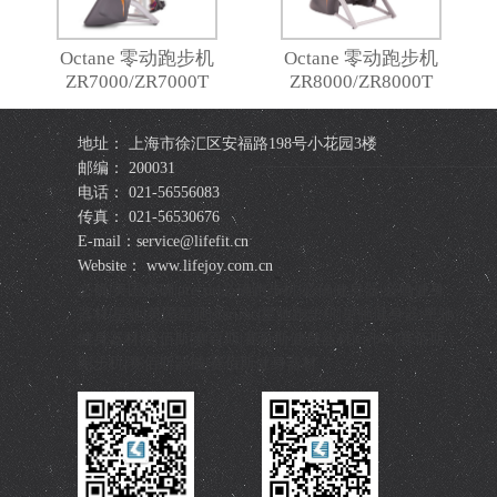
Octane 零动跑步机
Octane 零动跑步机
ZR7000/ZR7000T
ZR8000/ZR8000T
地址： 上海市徐汇区安福路198号小花园3楼
邮编： 200031
电话： 021-56556083
传真： 021-56530676
E-mail：service@lifefit.cn
Website： www.lifejoy.com.cn
必确|美国必确|precor|必确跑步机|必确健身器|必确健身
器材|星驰|美国星驰|startrac|星驰跑步机|星驰健身器|星驰
健身器材|赛佰斯|赛百斯|赛百斯健身器材|Cybex|赛佰斯
跑步机|赛佰斯器械|赛佰斯健身器材