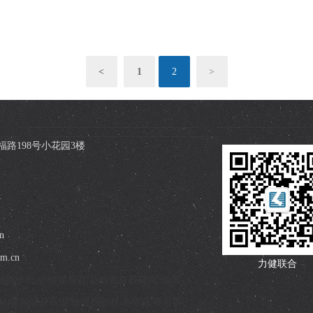
<
1
2
>
路198号小花园3楼
n
om.cn
力健联合
r|必确跑步机|必确健身器|必确健身器材|星驰|美
驰跑步机|星驰健身器|星驰健身器材|赛佰斯|赛百斯|