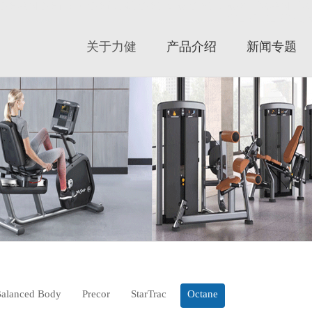
必确|美国必确|precor|必确跑步机|必确健身器|必确健身器材|星驰|美国星驰|s
赛百斯|赛百斯健身器
关于力健
产品介绍
新闻专题
alanced Body
Precor
StarTrac
Octane