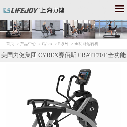
必确|美国必确|precor|必确跑步机|必确健身器|必确健身器材|星驰|
美国星驰|startrac|星驰跑步机|星驰健身器|星驰健身器材|赛佰斯|
赛百斯|赛百斯健身器材|Cybex|赛佰斯跑步机|赛佰斯器械|赛佰斯
健身器材
首页
->
产品中心
->
Cybex
->
R系列
->
全功能运转机
美国力健集团 CYBEX赛佰斯 CRATT70T 全功能
运转机