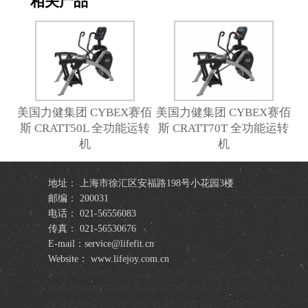
相关产品
美国力健集团 CYBEX赛佰
美国力健集团 CYBEX赛佰
斯 CRATT50L 全功能运转
斯 CRATT70T 全功能运转
机
机
地址： 上海市徐汇区安福路198号小花园3楼
邮编： 200031
电话： 021-56556083
传真： 021-56530676
E-mail：service@lifefit.cn
Website： www.lifejoy.com.cn
必确|美国必确|precor|必确跑步机|必确健身器|必确健身
器材|星驰|美国星驰|startrac|星驰跑步机|星驰健身器|星驰
健身器材|赛佰斯|赛百斯|赛百斯健身器材|Cybex|赛佰斯