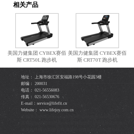
相关产品
美国力健集团 CYBEX赛佰
美国力健集团 CYBEX赛佰
斯 CRT50L 跑步机
斯 CRT70T 跑步机
地址： 上海市徐汇区安福路198号小花园3楼
邮编： 200031
电话： 021-56556083
传真： 021-56530676
E-mail：service@lifefit.cn
Website： www.lifejoy.com.cn
必确|美国必确|precor|必确跑步机|必确健身器|必确健身
器材|星驰|美国星驰|startrac|星驰跑步机|星驰健身器|星驰
健身器材|赛佰斯|赛百斯|赛百斯健身器材|Cybex|赛佰斯