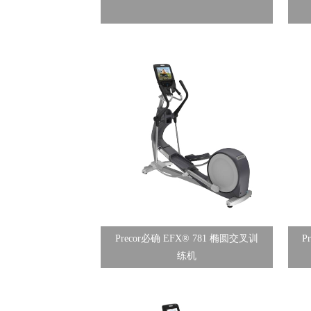
Precor必确 EFX® 781 椭圆交叉训
P
练机