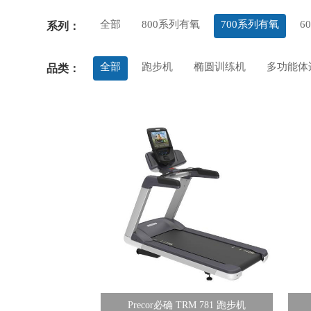
全部
800系列有氧
700系列有氧
6
系列：
全部
跑步机
椭圆训练机
多功能体
品类：
Precor必确 TRM 781 跑步机