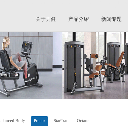
必确|美国必确|precor|必确跑步机|必确健身器|必确健身器材|星驰|美国星驰|s
赛百斯|赛百斯健身器
关于力健
产品介绍
新闻专题
alanced Body
Precor
StarTrac
Octane